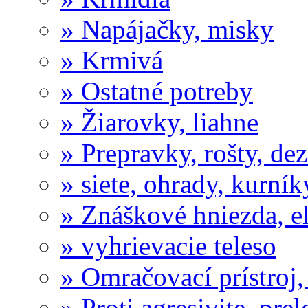
» Napájačky, misky
» Krmivá
» Ostatné potreby
» Žiarovky, liahne
» Prepravky, rošty, dez
» siete, ohrady, kurník
» Znáškové hniezda, el
» vyhrievacie teleso
» Omračovací prístroj,
» Proti agresivite, prel