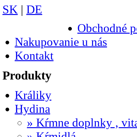
SK
|
DE
Obchodné p
Nakupovanie u nás
Kontakt
Produkty
Králiky
Hydina
» Kŕmne doplnky , vi
» Kŕmidlá