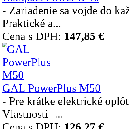
- Zariadenie sa vojde do k
Praktické a...
Cena s DPH:
147,85 €
GAL PowerPlus M50
- Pre krátke elektrické oplô
Vlastnosti -...
Cena s DPH:
126,27 €