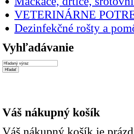
Mačkače, drtiče, šrotovn
VETERINÁRNE POTR
Dezinfekčné rošty a po
Vyhľadávanie
Váš nákupný košík
Váš nákupný košík je prázd