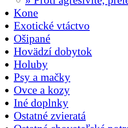
Kone
Exotické vtáctvo
Ošipané
Hovädzí dobytok
Holuby
Psy a mačky
Ovce a kozy
Iné doplnky
Ostatné zvieratá