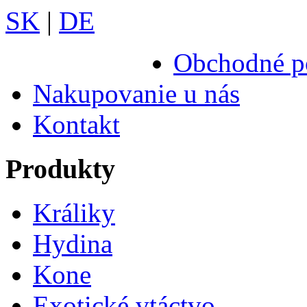
SK
|
DE
Obchodné p
Nakupovanie u nás
Kontakt
Produkty
Králiky
Hydina
Kone
Exotické vtáctvo