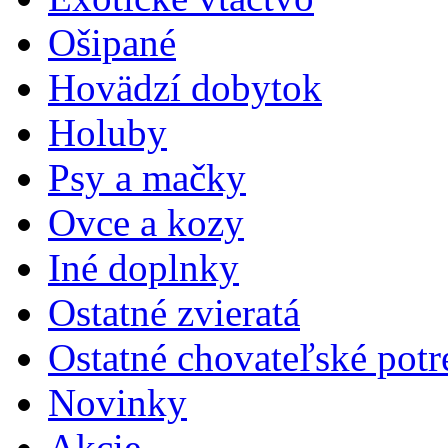
Ošipané
Hovädzí dobytok
Holuby
Psy a mačky
Ovce a kozy
Iné doplnky
Ostatné zvieratá
Ostatné chovateľské potr
Novinky
Akcie