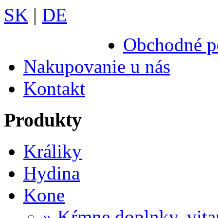
SK
|
DE
Obchodné p
Nakupovanie u nás
Kontakt
Produkty
Králiky
Hydina
Kone
» Kŕmne doplnky, vit