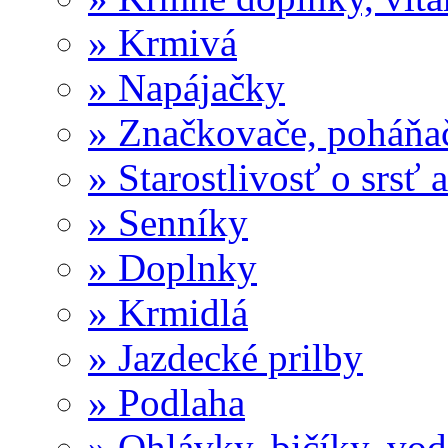
» Krmivá
» Napájačky
» Značkovače, poháňa
» Starostlivosť o srsť 
» Senníky
» Doplnky
» Krmidlá
» Jazdecké prilby
» Podlaha
» Ohlávky, bičíky, vod