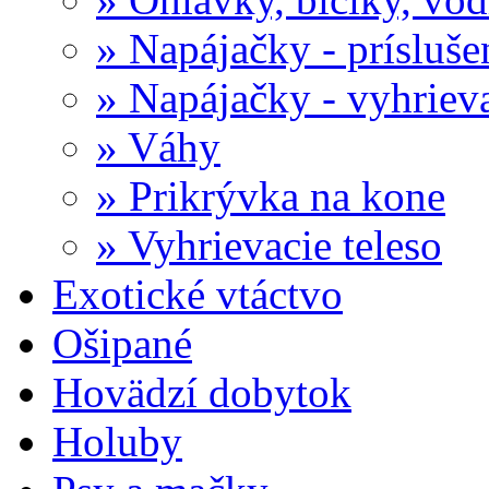
» Napájačky - prísluše
» Napájačky - vyhriev
» Váhy
» Prikrývka na kone
» Vyhrievacie teleso
Exotické vtáctvo
Ošipané
Hovädzí dobytok
Holuby