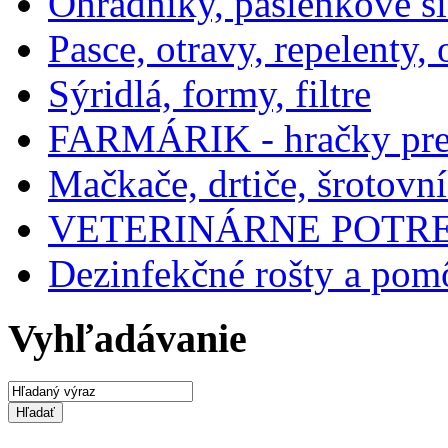
Ohradníky, pasienkové si
Pasce, otravy, repelenty
Sýridlá, formy, filtre
FARMÁRIK - hračky pre 
Mačkače, drtiče, šrotovn
VETERINÁRNE POTR
Dezinfekčné rošty a po
Vyhľadávanie