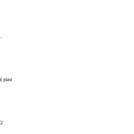
.
ý plast
/2