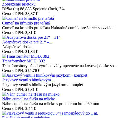
Zobrazenie prietoku
Dĺžka (m) 88,888 Spojenie (Inch) 3/4
Cena s DPH:
38,87 €
Cumeľ na kŕmidlo pre teľatá
Cumeľ na kŕmidlo pre teľatá Náhradné cumlík pre štartér so zvislou...
Cena s DPH:
3,81 €
Adaptérová doska pre 21“ –...
Adaptérová doska
Cena s DPH:
31,84 €
Transformátor MOD. 392
Transformátory sú od výrobcu vždy upevnené na kovovej doske so...
Cena s DPH:
275,70 €
Jazykový ventil s hliníkovým...
Jazykový ventil s hliníkovým jazykom - komplet
Cena s DPH:
27,31 €
Náhr. cumeľ na fľašu na mlieko
Náhr. cumeľ na fľašu na mlieko s priemerom hrdla 60 mm
Cena s DPH:
3,44 €
Plavákový ventil s redukciou...