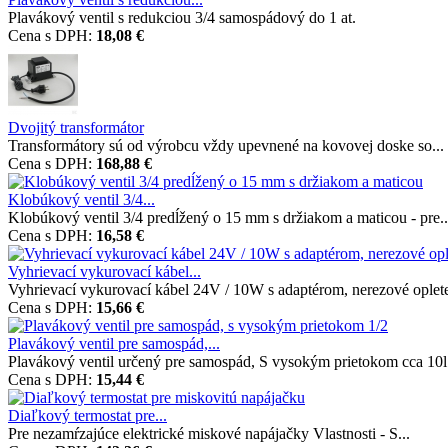
Plavákový ventil s redukciou 3/4 samospádový do 1 at.
Cena s DPH:
18,08 €
Dvojitý transformátor
Transformátory sú od výrobcu vždy upevnené na kovovej doske so...
Cena s DPH:
168,88 €
Klobúkový ventil 3/4...
Klobúkový ventil 3/4 predĺžený o 15 mm s držiakom a maticou - pre..
Cena s DPH:
16,58 €
Vyhrievací vykurovací kábel...
Vyhrievací vykurovací kábel 24V / 10W s adaptérom, nerezové opleten
Cena s DPH:
15,66 €
Plavákový ventil pre samospád,...
Plavákový ventil určený pre samospád, S vysokým prietokom cca 10l /
Cena s DPH:
15,44 €
Diaľkový termostat pre...
Pre nezamŕzajúce elektrické miskové napájačky Vlastnosti - S...