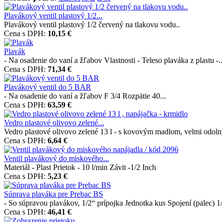
Plavákový ventil plastový 1/2...
Plavákový ventil plastový 1/2 červený na tlakovu vodu..
Cena s DPH:
10,15 €
Plavák
- Na osadenie do vaní a žľabov Vlastnosti - Teleso plaváka z plastu -..
Cena s DPH:
71,34 €
Plavákový ventil do 5 BAR
- Na osadenie do vaní a žľabov F 3/4 Rozpätie 40...
Cena s DPH:
63,59 €
Vedro plastové olivovo zelené...
Vedro plastové olivovo zelené 13 l - s kovovým madlom, velmi odoln
Cena s DPH:
6,64 €
Ventil plavákový do miskového...
Materiál - Plast Prietok - 10 l/min Závit -1/2 Inch
Cena s DPH:
5,23 €
Súprava plaváka pre Prebac BS
- So súpravou plavákov, 1/2“ prípojka Jednotka kus Spojení (palec) 1
Cena s DPH:
46,41 €