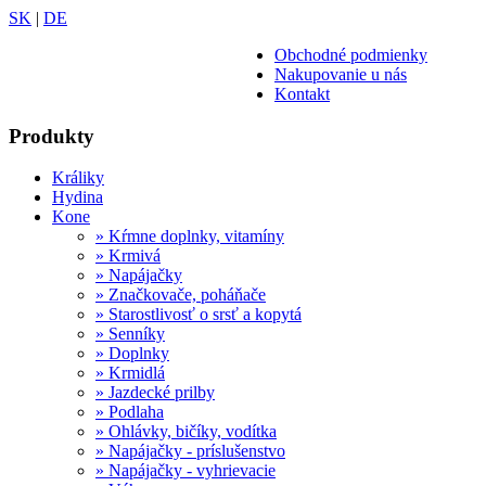
SK
|
DE
Obchodné podmienky
Nakupovanie u nás
Kontakt
Produkty
Králiky
Hydina
Kone
» Kŕmne doplnky, vitamíny
» Krmivá
» Napájačky
» Značkovače, poháňače
» Starostlivosť o srsť a kopytá
» Senníky
» Doplnky
» Krmidlá
» Jazdecké prilby
» Podlaha
» Ohlávky, bičíky, vodítka
» Napájačky - príslušenstvo
» Napájačky - vyhrievacie