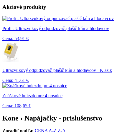
Akciové produkty
Profi - Ultrazvukový odpudzovač-plašič kún a hlodavcov
Cena: 53,91 €
Ultrazvukový odpudzovač-plašič kún a hlodavcov - Klasik
Cena: 41,61 €
Znáškové hniezdo pre 4 nosnice
Cena: 108,65 €
Kone › Napájačky - príslušenstvo
Zoradiť podľa:
CENA
A-Z
Z-A