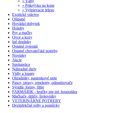
» Váhy
» Prikrývka na kone
» Vyhrievacie teleso
Exotické vtáctvo
Ošipané
Hovädzí dobytok
Holuby
Psy a mačky
Ovce a kozy
Iné doplnky
Ostatné zvieratá
Ostatné chovateľské potreby
Novinky
Akcie
Spolupráca
Náhradné diely
Vidly a lopaty
Ohradníky, pasienkové siete
Pasce, otravy, repelenty, odpudzovače
Sýridlá, formy, filtre
FARMÁRIK - hračky pre ml. hospodára
Mačkače, drtiče, šrotovníky
VETERINÁRNE POTREBY
Dezinfekčné rošty a pomôcky