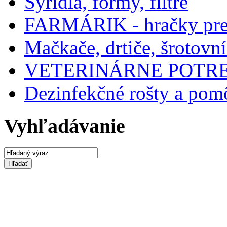
Sýridlá, formy, filtre
FARMÁRIK - hračky pre 
Mačkače, drtiče, šrotovn
VETERINÁRNE POTR
Dezinfekčné rošty a po
Vyhľadávanie