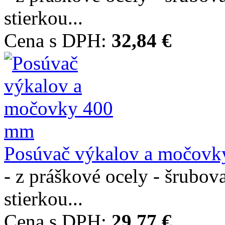
stierkou...
Cena s DPH:
32,84 €
Posúvač výkalov a močovky
- z práškové ocely - šrub
stierkou...
Cena s DPH:
29,77 €