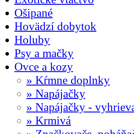
Ošipané
Hovädzí dobytok
Holuby
Psy a mačky
Ovce a kozy
» Kŕmne doplnky
» Napájačky
» Napájačky - vyhriev
» Krmivá
» Značkovače, poháňa