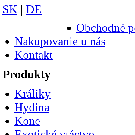
SK
|
DE
Obchodné p
Nakupovanie u nás
Kontakt
Produkty
Králiky
Hydina
Kone
Exotické vtáctvo