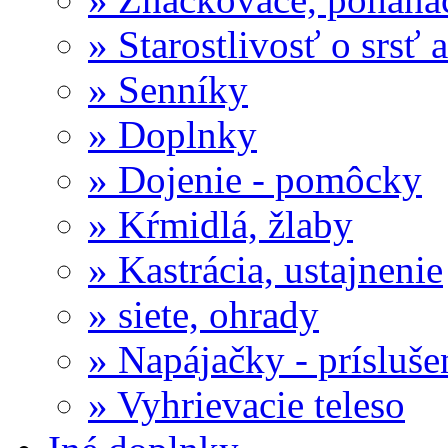
» Starostlivosť o srsť 
» Senníky
» Doplnky
» Dojenie - pomôcky
» Kŕmidlá, žlaby
» Kastrácia, ustajnenie
» siete, ohrady
» Napájačky - prísluše
» Vyhrievacie teleso