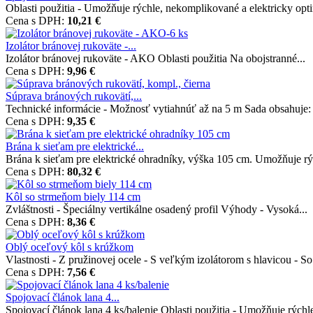
Oblasti použitia - Umožňuje rýchle, nekomplikované a elektricky opti
Cena s DPH:
10,21 €
Izolátor bránovej rukoväte -...
Izolátor bránovej rukoväte - AKO Oblasti použitia Na obojstranné...
Cena s DPH:
9,96 €
Súprava bránových rukovätí,...
Technické informácie - Možnosť vytiahnúť až na 5 m Sada obsahuje: 
Cena s DPH:
9,35 €
Brána k sieťam pre elektrické...
Brána k sieťam pre elektrické ohradníky, výška 105 cm. Umožňuje rýc
Cena s DPH:
80,32 €
Kôl so strmeňom biely 114 cm
Zvláštnosti - Špeciálny vertikálne osadený profil Výhody - Vysoká...
Cena s DPH:
8,36 €
Oblý oceľový kôl s krúžkom
Vlastnosti - Z pružinovej ocele - S veľkým izolátorom s hlavicou - So.
Cena s DPH:
7,56 €
Spojovací článok lana 4...
Spojovací článok lana 4 ks/balenie Oblasti použitia - Umožňuje rýchle