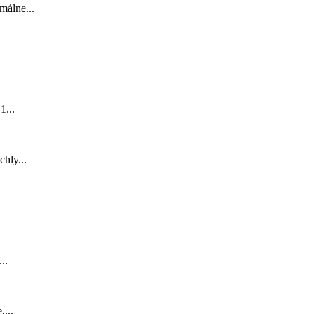
málne...
1...
hly...
..
,...