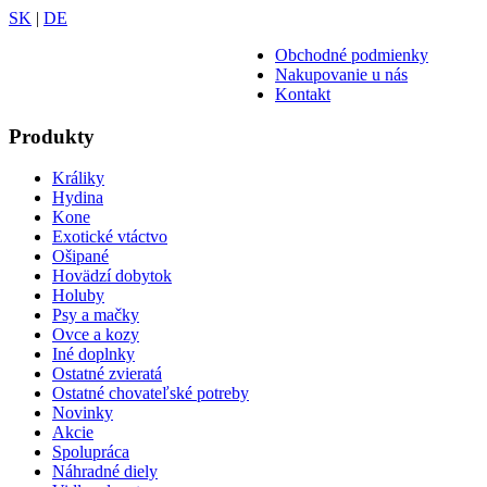
SK
|
DE
Obchodné podmienky
Nakupovanie u nás
Kontakt
Produkty
Králiky
Hydina
Kone
Exotické vtáctvo
Ošipané
Hovädzí dobytok
Holuby
Psy a mačky
Ovce a kozy
Iné doplnky
Ostatné zvieratá
Ostatné chovateľské potreby
Novinky
Akcie
Spolupráca
Náhradné diely