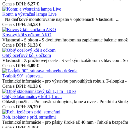
Cena s DPH:
6,27 €
Kontr. a výstražná lampa Live
- Na diaľkové monitorovanie napätia v oploteniach Vlastnosti -...
Cena s DPH:
54,53 €
Kovový kôl s očkom AKO
Vlastnosti - S okom - S dvojitým hrotom na zapichnutie balenie množs
Cena s DPH:
51,33 €
Oblý oceľový kôl s očkom
Vlastnosti - Z pružinovej ocele - S veľkým izolátorom s hlavicou - So.
Cena s DPH:
6,09 €
T-stĺpik 90°, súprava...
Technické informácie - pro výstavbu pravoúhlých rohu z T-sloupku - 
Cena s DPH:
41,33 €
Oblý sklolaminátový kôl 1,1 m...
Oblasti použitia - Pre hovädzí dobytok, kone a ovce - Pre drôt a široký
Cena s DPH:
39,79 €
Roh. izolátor s príd. strmeňmi
Technické informácie - pro pásky široké až 40 mm - ľahké a bezpečné
Cena s DPH:
4,18 €