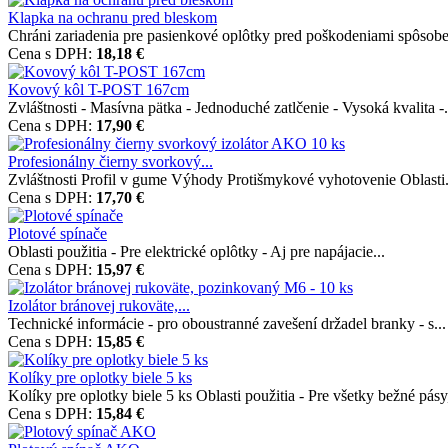
Klapka na ochranu pred bleskom
Chráni zariadenia pre pasienkové oplôtky pred poškodeniami spôsobe
Cena s DPH:
18,18 €
Kovový kôl T-POST 167cm
Zvláštnosti - Masívna pätka - Jednoduché zatlčenie - Vysoká kvalita -.
Cena s DPH:
17,90 €
Profesionálny čierny svorkový...
Zvláštnosti Profil v gume Výhody Protišmykové vyhotovenie Oblasti.
Cena s DPH:
17,70 €
Plotové spínače
Oblasti použitia - Pre elektrické oplôtky - Aj pre napájacie...
Cena s DPH:
15,97 €
Izolátor bránovej rukoväte,...
Technické informácie - pro oboustranné zavešení držadel branky - s...
Cena s DPH:
15,85 €
Kolíky pre oplotky biele 5 ks
Kolíky pre oplotky biele 5 ks Oblasti použitia - Pre všetky bežné pásy,
Cena s DPH:
15,84 €