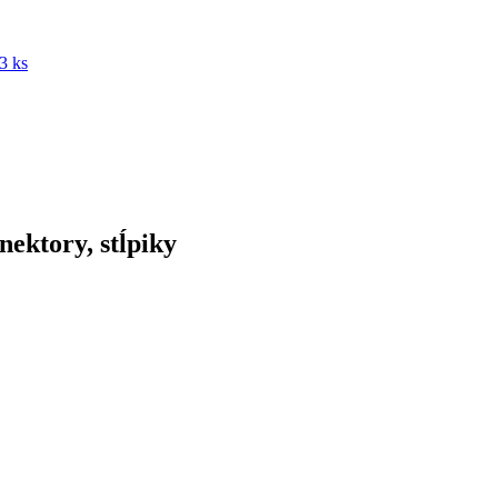
3 ks
nektory, stĺpiky