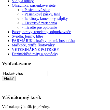
Vidly a lopaty
Ohradníky, pasienkové siete
» Pasienkové siete
» Pasienkové pásky, laná
» Izolátory, konektory, stĺpiky
» Elektrické zariadenia
» náradie pre oplotenie
Pasce, otravy, repelenty, odpudzovače
Sýridlá, formy, filtre
FARMÁRIK - hračky pre ml. hospodára
Mačkače, drtiče, šrotovníky
VETERINÁRNE POTREBY
Dezinfekčné rošty a pomôcky
Vyhľadávanie
Váš nákupný košík
Váš nákupný košík je prázdny.