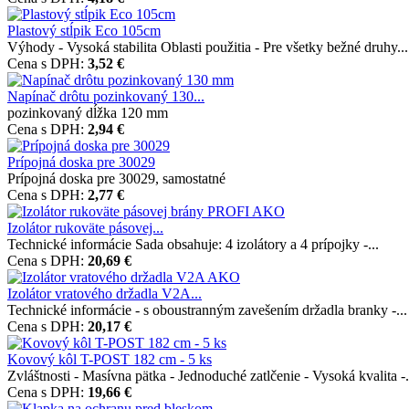
Plastový stĺpik Eco 105cm
Výhody - Vysoká stabilita Oblasti použitia - Pre všetky bežné druhy...
Cena s DPH:
3,52 €
Napínač drôtu pozinkovaný 130...
pozinkovaný dĺžka 120 mm
Cena s DPH:
2,94 €
Prípojná doska pre 30029
Prípojná doska pre 30029, samostatné
Cena s DPH:
2,77 €
Izolátor rukoväte pásovej...
Technické informácie Sada obsahuje: 4 izolátory a 4 prípojky -...
Cena s DPH:
20,69 €
Izolátor vratového držadla V2A...
Technické informácie - s oboustranným zavešením držadla branky -...
Cena s DPH:
20,17 €
Kovový kôl T-POST 182 cm - 5 ks
Zvláštnosti - Masívna pätka - Jednoduché zatlčenie - Vysoká kvalita -.
Cena s DPH:
19,66 €