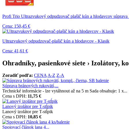
Profi Trio Ultrazvukový odpudzovač plašič kún a hlodavcov súprava 
Cena: 150,45 €
Ultrazvukový odpudzovač-plašič kún a hlodavcov - Klasik
Cena: 41,61 €
Ohradníky, pasienkové siete › Izolátory, ko
Zoradiť podľa:
CENA
A-Z
Z-A
Súprava bránových rukovätí,...
Technické informácie - lze vytáhnout až na 5 m Sada obsahuje: 1 x...
Cena s DPH:
11,75 €
Lanový izolátor pre T-stĺpik
Lanový izolátor pre T-stĺpik
Cena s DPH:
10,85 €
Spojovací článok lana 4...