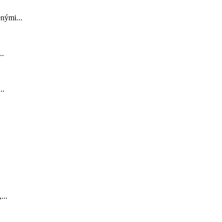
nými...
..
..
...