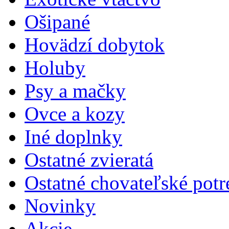
Ošipané
Hovädzí dobytok
Holuby
Psy a mačky
Ovce a kozy
Iné doplnky
Ostatné zvieratá
Ostatné chovateľské potr
Novinky
Akcie