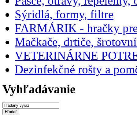
Pasce, otravy, repelenty
Sýridlá, formy, filtre
FARMÁRIK - hračky pre 
Mačkače, drtiče, šrotovn
VETERINÁRNE POTR
Dezinfekčné rošty a po
Vyhľadávanie