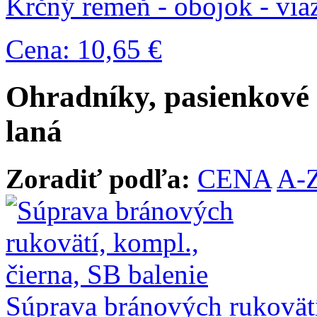
Krčný remeň - obojok - via
Cena: 10,65 €
Ohradníky, pasienkové s
laná
Zoradiť podľa:
CENA
A-
Súprava bránových rukovätí,