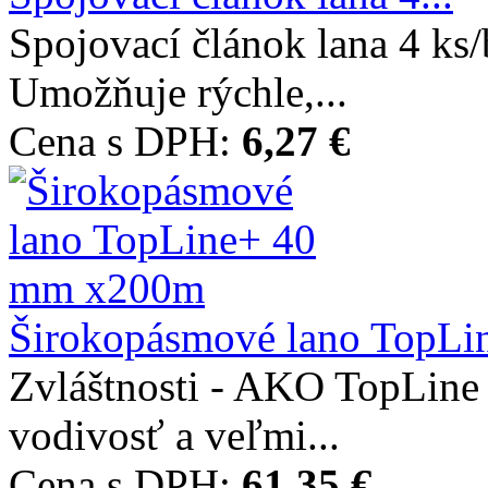
Spojovací článok lana 4 ks/b
Umožňuje rýchle,...
Cena s DPH:
6,27 €
Širokopásmové lano TopLin
Zvláštnosti - AKO TopLine 
vodivosť a veľmi...
Cena s DPH:
61,35 €