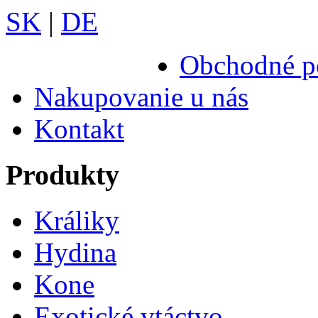
SK
|
DE
Obchodné p
Nakupovanie u nás
Kontakt
Produkty
Králiky
Hydina
Kone
Exotické vtáctvo